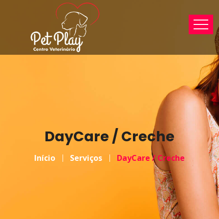
DayCare / Creche
Início
Serviços
DayCare / Creche